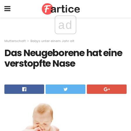
ad
Mutterschaft
Babys unter einem Jahr alt
Das Neugeborene hat eine
verstopfte Nase