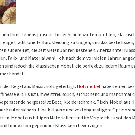
ichen Ihres Lebens präsent. In der Schule wird empfohlen, klassisch
strenge traditionelle Bürokleidung zu tragen, und das beste Ess
en zubereitet, die seit vielen Jahren bestehen. Anerkannter Klassi
n, Farb- und Materialwahl - oft nach dem vor vielen Jahren ange
n sind jedoch die klassischen Möbel, die perfekt zu jedem Raum pa
mer handelt.
n der Regel aus Massivholz gefertigt.
Holzmöbel
haben einen bes
ffinesse ein. Es ist umweltfreundlich, erfrischend und manchmal de
genstände hergestellt: Bett, Kleiderschrank, Tisch. Möbel aus Ho
r Käufer sichern. Eine billigere und kostengünstigere Option sin
en. Möbel aus billigen Materialien sind im Vergleich zu soliden Mö
t und Innovation gegenüber Klassikern bevorzugen.