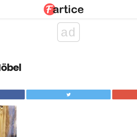
ad
Möbel