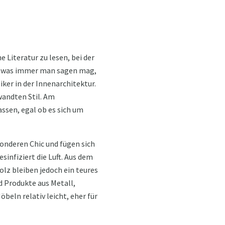
e Literatur zu lesen, bei der
en, was immer man sagen mag,
ker in der Innenarchitektur.
wandten Stil. Am
ssen, egal ob es sich um
onderen Chic und fügen sich
sinfiziert die Luft. Aus dem
lz bleiben jedoch ein teures
d Produkte aus Metall,
beln relativ leicht, eher für