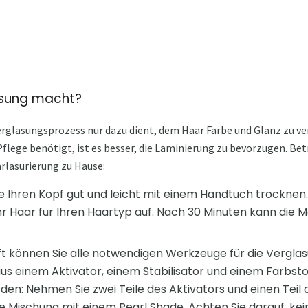
sung macht?
erglasungsprozess nur dazu dient, dem Haar Farbe und Glanz zu ve
lege benötigt, ist es besser, die Laminierung zu bevorzugen. Betr
arlasurierung zu Hause:
e Ihren Kopf gut und leicht mit einem Handtuch trocknen.
hr Haar für Ihren Haartyp auf. Nach 30 Minuten kann di
 können Sie alle notwendigen Werkzeuge für die Verglas
aus einem Aktivator, einem Stabilisator und einem Farbs
n: Nehmen Sie zwei Teile des Aktivators und einen Teil d
ge Mischung mit einem Pearl Shade. Achten Sie darauf, ke