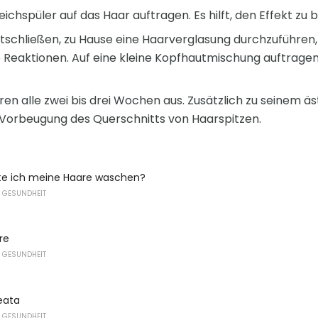
ichspüler auf das Haar auftragen. Es hilft, den Effekt zu
tschließen, zu Hause eine Haarverglasung durchzuführen,
che Reaktionen. Auf eine kleine Kopfhautmischung auftrage
en alle zwei bis drei Wochen aus. Zusätzlich zu seinem äs
 Vorbeugung des Querschnitts von Haarspitzen.
lte ich meine Haare waschen?
 GESUNDHEIT
re
 GESUNDHEIT
eata
 GESUNDHEIT