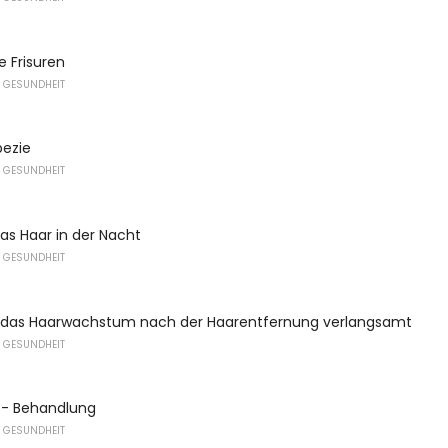
e Frisuren
 GESUNDHEIT
pezie
 GESUNDHEIT
as Haar in der Nacht
 GESUNDHEIT
 das Haarwachstum nach der Haarentfernung verlangsamt
 GESUNDHEIT
l - Behandlung
 GESUNDHEIT