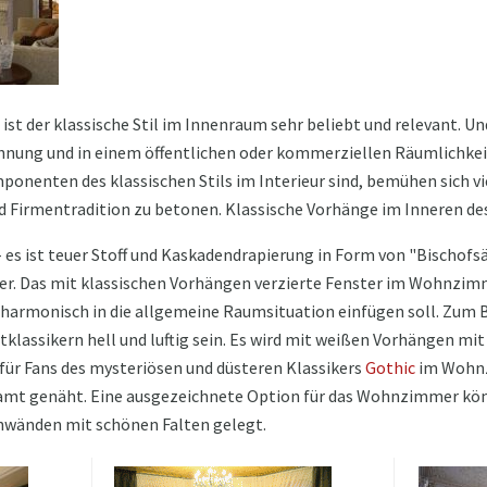
 ist der klassische Stil im Innenraum sehr beliebt und relevant. Un
hnung und in einem öffentlichen oder kommerziellen Räumlichke
nenten des klassischen Stils im Interieur sind, bemühen sich vie
 und Firmentradition zu betonen. Klassische Vorhänge im Inneren
- es ist teuer Stoff und Kaskadendrapierung in Form von "Bischofs
r. Das mit klassischen Vorhängen verzierte Fenster im Wohnzimme
 harmonisch in die allgemeine Raumsituation einfügen soll. Zum B
stklassikern hell und luftig sein. Es wird mit weißen Vorhängen mi
für Fans des mysteriösen und düsteren Klassikers
Gothic
im Wohnz
Samt genäht. Eine ausgezeichnete Option für das Wohnzimmer kö
inwänden mit schönen Falten gelegt.