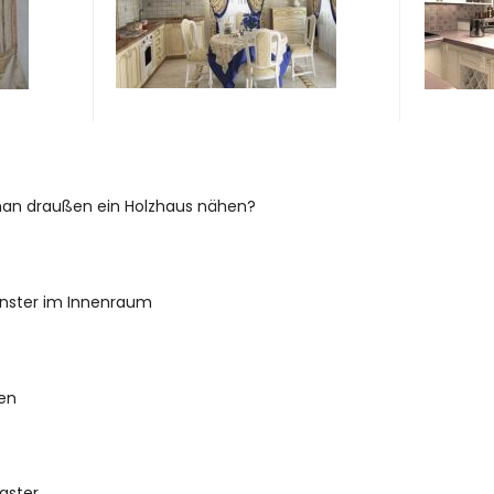
an draußen ein Holzhaus nähen?
enster im Innenraum
ten
aster