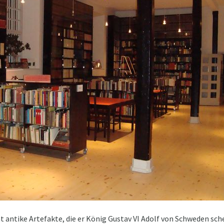
antike Artefakte, die er König Gustav VI Adolf von Schweden sche