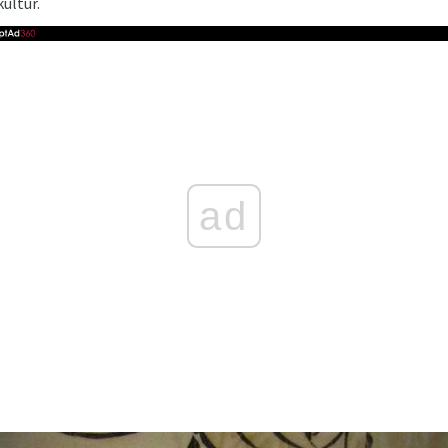
ultur.
ad