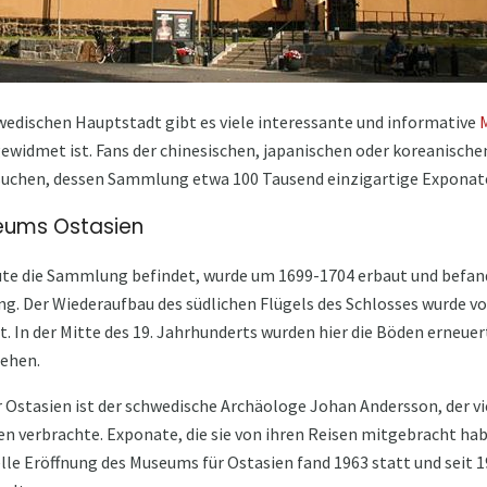
wedischen Hauptstadt gibt es viele interessante und informative
dmet ist. Fans der chinesischen, japanischen oder koreanischen
suchen, dessen Sammlung etwa 100 Tausend einzigartige Exponate
eums Ostasien
ute die Sammlung befindet, wurde um 1699-1704 erbaut und befand 
g. Der Wiederaufbau des südlichen Flügels des Schlosses wurde v
 In der Mitte des 19. Jahrhunderts wurden hier die Böden erneuert
ehen.
Ostasien ist der schwedische Archäologe Johan Andersson, der vie
en verbrachte. Exponate, die sie von ihren Reisen mitgebracht hab
lle Eröffnung des Museums für Ostasien fand 1963 statt und seit 19