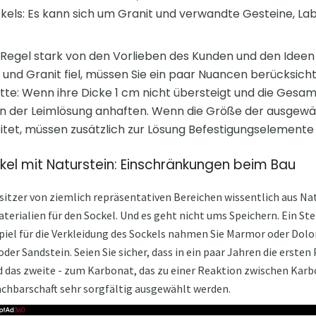
ckels: Es kann sich um Granit und verwandte Gesteine, L
 Regel stark von den Vorlieben des Kunden und den Idee
nd Granit fiel, müssen Sie ein paar Nuancen berücksichtige
te: Wenn ihre Dicke 1 cm nicht übersteigt und die Gesa
 an der Leimlösung anhaften. Wenn die Größe der ausgewä
tet, müssen zusätzlich zur Lösung Befestigungselement
l mit Naturstein: Einschränkungen beim Bau
itzer von ziemlich repräsentativen Bereichen wissentlich aus Na
aterialien für den Sockel. Und es geht nicht ums Speichern. Ein St
iel für die Verkleidung des Sockels nahmen Sie Marmor oder Dolom
oder Sandstein. Seien Sie sicher, dass in ein paar Jahren die erst
und das zweite - zum Karbonat, das zu einer Reaktion zwischen Kar
achbarschaft sehr sorgfältig ausgewählt werden.