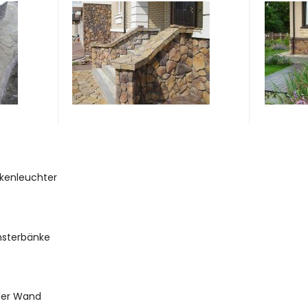
ckenleuchter
nsterbänke
der Wand