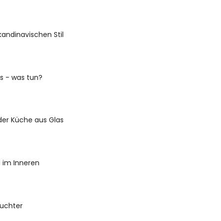
andinavischen Stil
rs - was tun?
der Küche aus Glas
l im Inneren
euchter