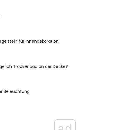
i
iegelstein für Innendekoration
ige ich Trockenbau an der Decke?
er Beleuchtung
ad