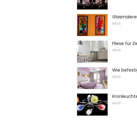
Glasmalere
HAUS
Fliese für Z
HAUS
Wie befest
HAUS
Kronleucht
HAUS