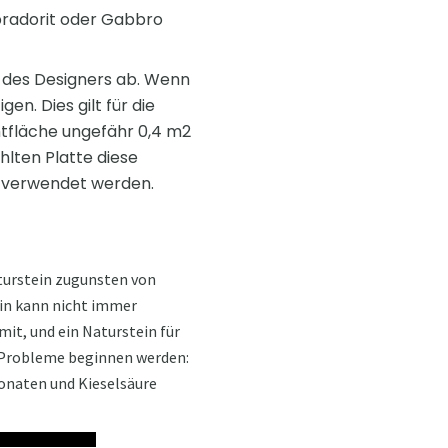
abradorit oder Gabbro
n des Designers ab. Wenn
n. Dies gilt für die
mtfläche ungefähr 0,4 m2
hlten Platte diese
e verwendet werden.
turstein zugunsten von
ein kann nicht immer
it, und ein Naturstein für
en Probleme beginnen werden:
bonaten und Kieselsäure