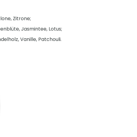
one, Zitrone;
enblüte, Jasmintee, Lotus;
elholz, Vanille, Patchouli.