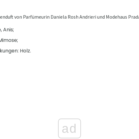
nduft von Parfümeurin Daniela Rosh Andrieri und Modehaus Prada. 
 Anis;
Mimose;
ungen: Holz.
ad