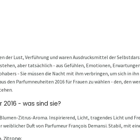
ten der Lust, Verführung und waren Ausdrucksmittel der Selbstdarst
tehen, aber tatsächlich - aus Gefühlen, Emotionen, Erwartungen. 
iebhabers - Sie müssen die Nacht mit ihm verbringen, um sich in ihn
 aus den Parfumneuheiten 2016 für Frauen zu wählen - den, den we
tehen.
 2016 - was sind sie?
Blumen-Zitrus-Aroma. Inspirierend, Licht, tragendes Licht und Fre
r weiblicher Duft von Parfumeur François Demansi. Stabil, mit eine
 Zitrone;