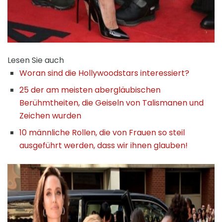
Lesen Sie auch
Woran sind die Hollywoodstars interessiert?
25 der am meisten abergläubischen
Berühmtheiten, die Geiseln von Talismanen und
Zeichen wurden
10 männliche Rollen, die von Frauen so steil
ausgeführt werden, dass wir ihnen glauben!