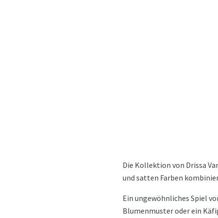
Die Kollektion von Drissa V
und satten Farben kombiniert 
Ein ungewöhnliches Spiel von
Blumenmuster oder ein Käfig