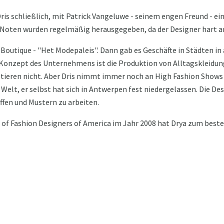
ris schließlich, mit Patrick Vangeluwe - seinem engen Freund - ei
Noten wurden regelmäßig herausgegeben, da der Designer hart ar
e Boutique - "Het Modepaleis". Dann gab es Geschäfte in Städten in
Konzept des Unternehmens ist die Produktion von Alltagskleidung,
stieren nicht. Aber Dris nimmt immer noch an High Fashion Shows t
 Welt, er selbst hat sich in Antwerpen fest niedergelassen. Die De
ffen und Mustern zu arbeiten.
l of Fashion Designers of America im Jahr 2008 hat Drya zum best