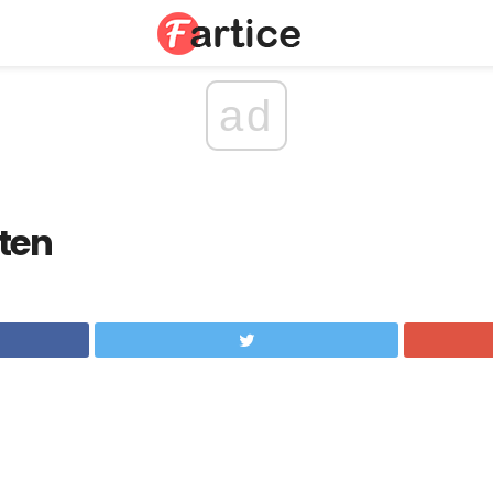
ad
ten