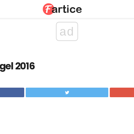
ad
gel 2016