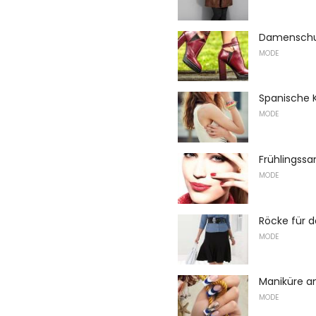
Damenschuh
MODE
Spanische 
MODE
Frühlingss
MODE
Röcke für d
MODE
Maniküre 
MODE