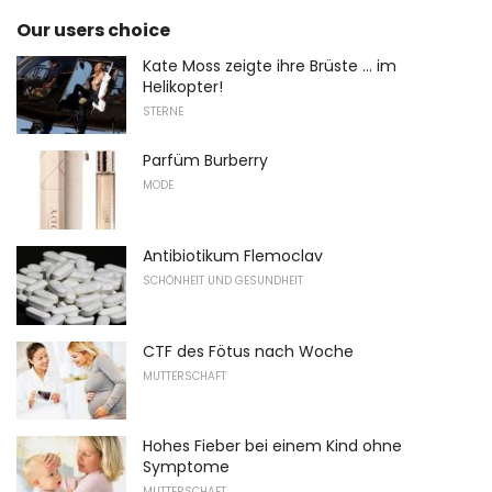
Our users choice
Kate Moss zeigte ihre Brüste ... im
Helikopter!
STERNE
Parfüm Burberry
MODE
Antibiotikum Flemoclav
SCHÖNHEIT UND GESUNDHEIT
CTF des Fötus nach Woche
MUTTERSCHAFT
Hohes Fieber bei einem Kind ohne
Symptome
MUTTERSCHAFT