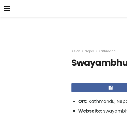
Asien
Nepal
Kathmandu
Swayambhu
Ort:
Kathmandu, Nepa
Webseite:
swayambhu