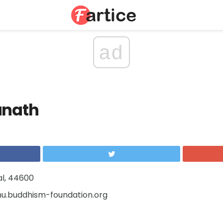
ad
nath
l, 44600
.buddhism-foundation.org