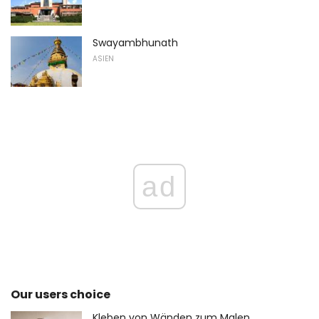
Swayambhunath
ASIEN
ad
Our users choice
Kleben von Wänden zum Malen