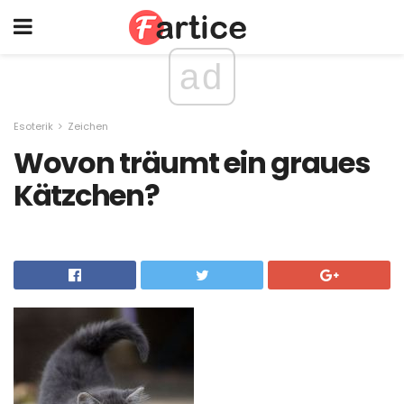
ad
Esoterik
Zeichen
Wovon träumt ein graues
Kätzchen?