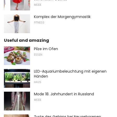
MODE
Komplex der Morgengymnastik
FITNESS
Useful and amazing
Pilze im Ofen
ESSEN
LED-Aquariumbeleuchtung mit eigenen
Händen
HAUS
Mode 18. Jahrhundert in Russland
MODE
Zyste des Gehirns bei Neugeborenen