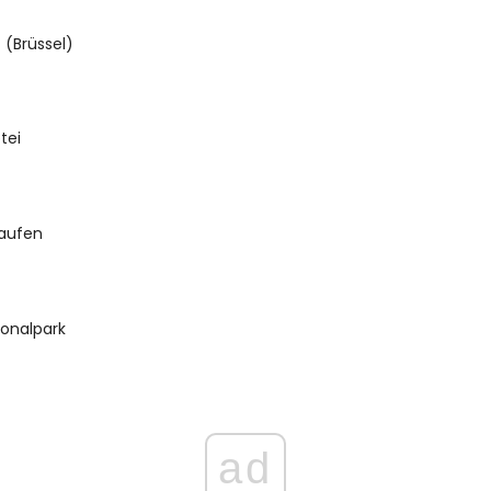
 (Brüssel)
tei
kaufen
ionalpark
ad