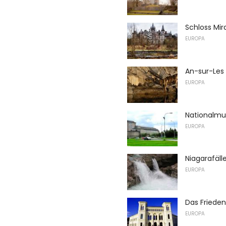
Schloss Mi
EUROPA
An-sur-Les
EUROPA
Nationalmu
EUROPA
Niagarafäl
EUROPA
Das Friede
EUROPA