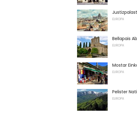
Justizpalast
EUROPA
Bellapais Ab
EUROPA
Mostar Ein
EUROPA
Pelister Nat
EUROPA