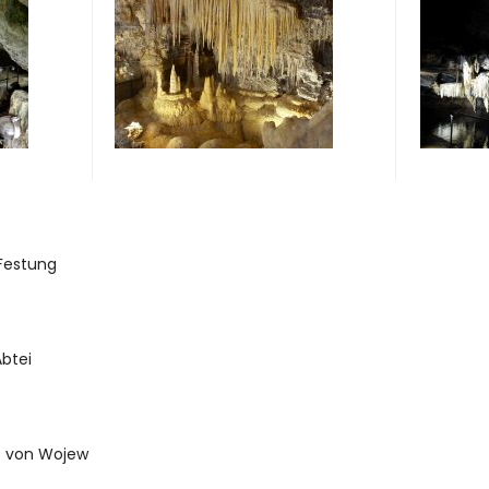
Festung
btei
s von Wojew