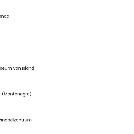
randa
seum von Island
le (Montenegro)
nsnobelzentrum