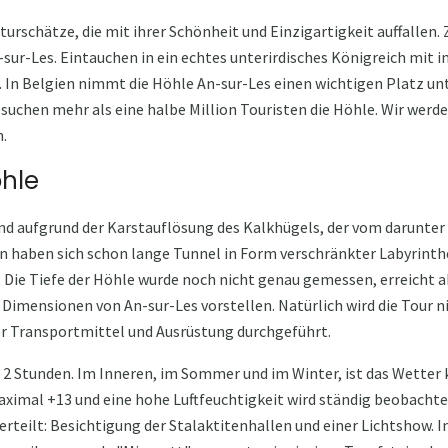
aturschätze, die mit ihrer Schönheit und Einzigartigkeit auffallen.
ur-Les. Eintauchen in ein echtes unterirdisches Königreich mit i
In Belgien nimmt die Höhle An-sur-Les einen wichtigen Platz un
besuchen mehr als eine halbe Million Touristen die Höhle. Wir werd
.
öhle
nd aufgrund der Karstauflösung des Kalkhügels, der vom darunter 
en haben sich schon lange Tunnel in Form verschränkter Labyrinth
Die Tiefe der Höhle wurde noch nicht genau gemessen, erreicht ab
n Dimensionen von An-sur-Les vorstellen. Natürlich wird die Tour n
ler Transportmittel und Ausrüstung durchgeführt.
. 2 Stunden. Im Inneren, im Sommer und im Winter, ist das Wetter 
aximal +13 und eine hohe Luftfeuchtigkeit wird ständig beobachte
terteilt: Besichtigung der Stalaktitenhallen und einer Lichtshow. 