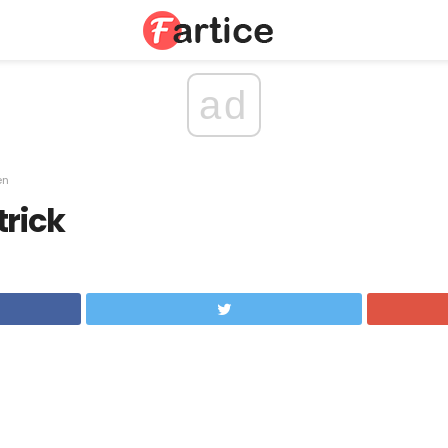
ad
en
trick