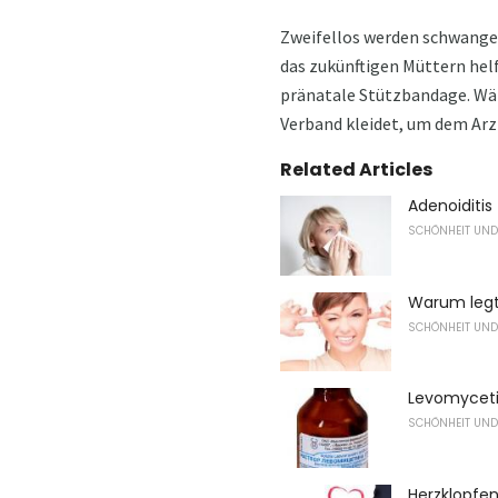
Zweifellos werden schwanger
das zukünftigen Müttern helf
pränatale Stützbandage. Wäh
Verband kleidet, um dem Arzt
Related Articles
Adenoiditi
SCHÖNHEIT UND
Warum leg
SCHÖNHEIT UND
Levomyceti
SCHÖNHEIT UND
Herzklopfe