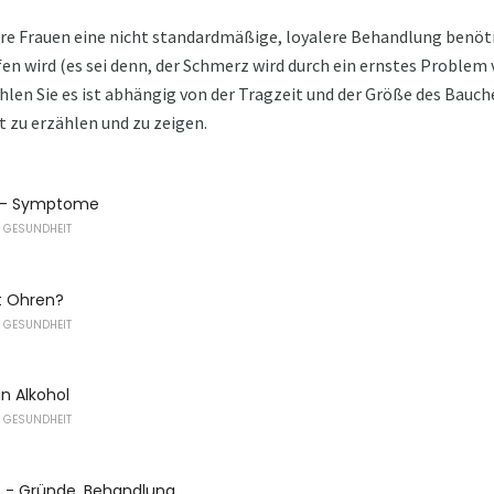
e Frauen eine nicht standardmäßige, loyalere Behandlung benötige
en wird (es sei denn, der Schmerz wird durch ein ernstes Problem v
len Sie es ist abhängig von der Tragzeit und der Größe des Bauc
 zu erzählen und zu zeigen.
s - Symptome
 GESUNDHEIT
t Ohren?
 GESUNDHEIT
n Alkohol
 GESUNDHEIT
n - Gründe, Behandlung