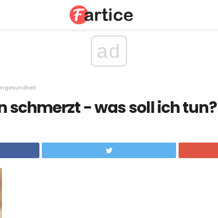
ad
engesundheit
n schmerzt - was soll ich tun?