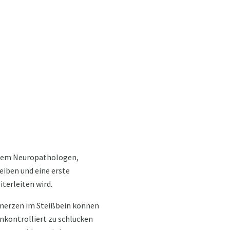
inem Neuropathologen,
eiben und eine erste
terleiten wird.
hmerzen im Steißbein können
nkontrolliert zu schlucken