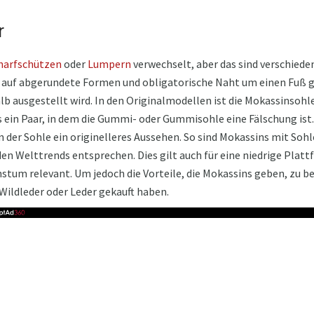
r
harfschützen
oder
Lumpern
verwechselt, aber das sind verschiede
auf abgerundete Formen und obligatorische Naht um einen Fuß ge
b ausgestellt wird. In den Originalmodellen ist die Mokassinsohl
s ein Paar, in dem die Gummi- oder Gummisohle eine Fälschung ist
n der Sohle ein originelleres Aussehen. So sind Mokassins mit So
n Welttrends entsprechen. Dies gilt auch für eine niedrige Plattf
um relevant. Um jedoch die Vorteile, die Mokassins geben, zu beu
Wildleder oder Leder gekauft haben.