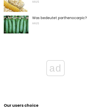
HAUS
Was bedeutet parthenocarpic?
HAUS
ad
Our users choice