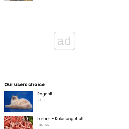
ad
Our users choice
Ragdoll
HAUS
Lamm - Kaloriengehalt
FITNESS