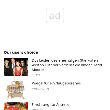
ad
Our users choice
Das Leiden des ehemaligen Stiefvaters:
Ashton Kutcher vermisst die Kinder Demi
Moore!
STERNE
Wiege für ein Neugeborenes
MUTTERSCHAFT
Ernährung für Anämie