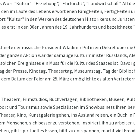
 Wort "Kultur": "Erziehung", "Ehrfurcht", "Landwirtschaft". All d
 den im Laufe des Lebens erworbenen Fähigkeiten, Fertigkeiten 
rt "Kultur" in den Werken des deutschen Historikers und Juriste
el es erst in den 30er Jahren des 19. Jahrhunderts und bezeichnete
hnete der russische Präsident Wladimir Putin ein Dekret über die
r der ganzen Aktion war der damalige Kulturminister Russlands, Al
solchen Ereignisses ein Muss für die Kultur des Staates ist. Davor 
g der Presse, Kinotag, Theatertag, Museumstag, Tag der Bibliot
 dem Datum der Feier am 25. März ermöglichte es allen Vertretern 
n Theatern, Filmstudios, Buchverlagen, Bibliotheken, Museen, Kul
port und Tourismus sowie Spezialisten im Showbusiness ihren beru
 Theater, Kino, Kunstgalerie gehen, ins Ausland reisen, ein Buch in
em Menschen, sich besser zu verstehen, inspiriert ihn zu arbeiten u
en, gibt spirituelles Essen, hilft zu entspannen, macht viel Fre