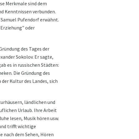
iese Merkmale sind dem
und Kenntnissen verbunden.
n Samuel Pufendorf erwähnt.
 "Erziehung" oder
 Gründung des Tages der
exander Sokolov. Er sagte,
gab es in russischen Städten:
heken. Die Gründung des
der Kultur des Landes, sich
turhäusern, ländlichen und
flichen Urlaub. Ihre Arbeit
 Ruhe lesen, Musik hören usw.
nd trifft wichtige
ude nach dem Sehen, Hören