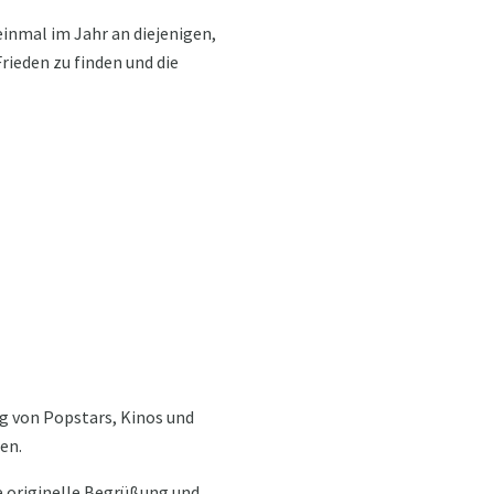
einmal im Jahr an diejenigen,
rieden zu finden und die
ng von Popstars, Kinos und
en.
ne originelle Begrüßung und