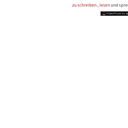
zu schreiben
,
lesen
und spre