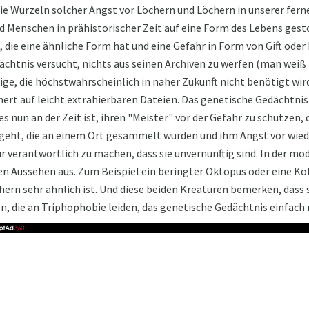
ie Wurzeln solcher Angst vor Löchern und Löchern in unserer fer
d Menschen in prähistorischer Zeit auf eine Form des Lebens ges
, die eine ähnliche Form hat und eine Gefahr in Form von Gift oder
htnis versucht, nichts aus seinen Archiven zu werfen (man weiß n
ige, die höchstwahrscheinlich in naher Zukunft nicht benötigt wird
ert auf leicht extrahierbaren Dateien. Das genetische Gedächtnis
s nun an der Zeit ist, ihren "Meister" vor der Gefahr zu schützen,
geht, die an einem Ort gesammelt wurden und ihm Angst vor wie
für verantwortlich zu machen, dass sie unvernünftig sind. In der mo
en Aussehen aus. Zum Beispiel ein beringter Oktopus oder eine Ko
n sehr ähnlich ist. Und diese beiden Kreaturen bemerken, dass si
n, die an Triphophobie leiden, das genetische Gedächtnis einfach r