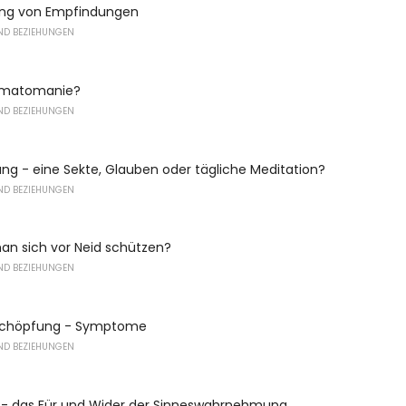
rung von Empfindungen
ND BEZIEHUNGEN
rmatomanie?
ND BEZIEHUNGEN
ng - eine Sekte, Glauben oder tägliche Meditation?
ND BEZIEHUNGEN
an sich vor Neid schützen?
ND BEZIEHUNGEN
schöpfung - Symptome
ND BEZIEHUNGEN
it - das Für und Wider der Sinneswahrnehmung