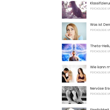
Klassifizie
PSYCHOLOGIE U
Was ist De
PSYCHOLOGIE U
Theta-Heilu
PSYCHOLOGIE U
Wie kann m
PSYCHOLOGIE U
Nervöse Er
PSYCHOLOGIE U
Sinnlichke