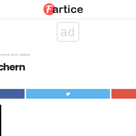
ad
kenne dich selbst
öchern