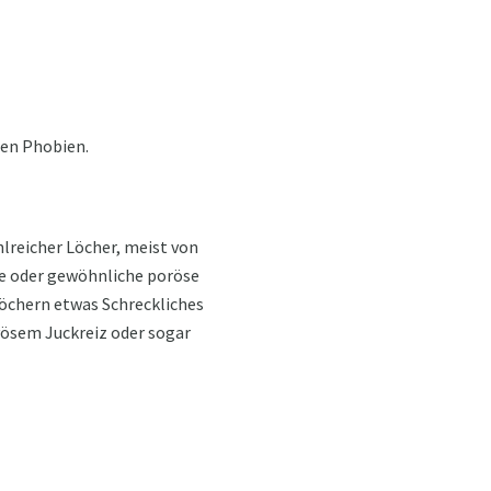
ten Phobien.
lreicher Löcher, meist von
ie oder gewöhnliche poröse
Löchern etwas Schreckliches
vösem Juckreiz oder sogar