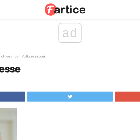
ad
schwein von Volksrezepten
esse