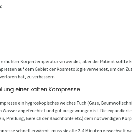
;
i erhöhter Körpertemperatur verwendet, aber der Patient sollte k
ressen auf dem Gebiet der Kosmetologie verwendet, um den Zus
verloren hat, zu verbessern.
tellung einer kalten Kompresse
ompresse ein hygroskopisches weiches Tuch (Gaze, Baumwollschnit
em Wasser angefeuchtet und gut ausgewrungen ist. Die expandiert
ken, Prellung, Bereich der Bauchhöhle etc.) dem notwendigen Körp
mpresse schnell erwärmt, muss sie alle 2-4 Minuten gewechselt we