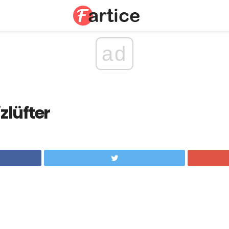
ad
lüfter