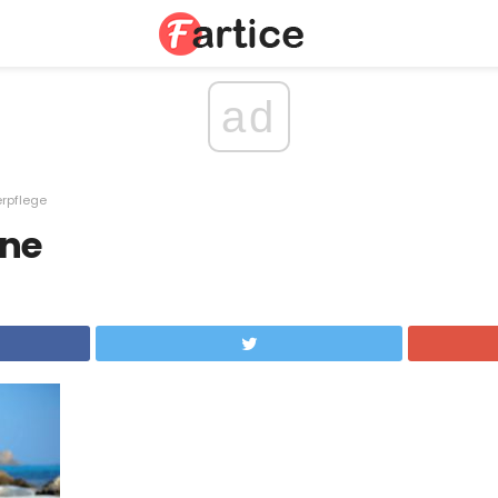
ad
rpflege
une