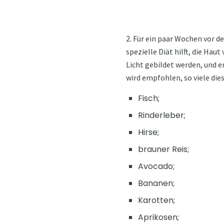
2. Für ein paar Wochen vor d
spezielle Diät hilft, die Hau
Licht gebildet werden, und e
wird empfohlen, so viele die
Fisch;
Rinderleber;
Hirse;
brauner Reis;
Avocado;
Bananen;
Karotten;
Aprikosen;