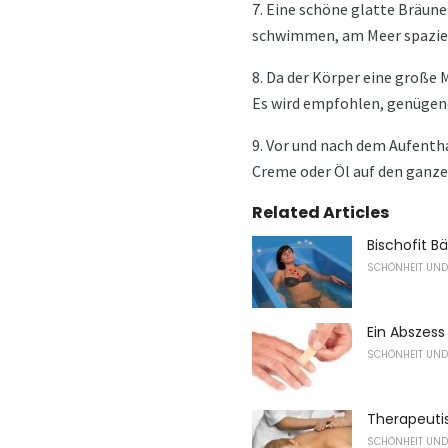
7. Eine schöne glatte Bräune
schwimmen, am Meer spaziere
8. Da der Körper eine große M
Es wird empfohlen, genügend 
9. Vor und nach dem Aufentha
Creme oder Öl auf den ganze
Related Articles
Bischofit B
SCHÖNHEIT UND
Ein Abszess
SCHÖNHEIT UND
Therapeut
SCHÖNHEIT UND