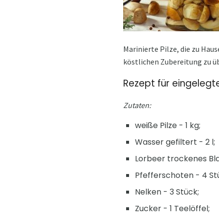
Marinierte Pilze, die zu Hau
köstlichen Zubereitung zu ü
Rezept für eingelegte
Zutaten:
weiße Pilze - 1 kg;
Wasser gefiltert - 2 l;
Lorbeer trockenes Bla
Pfefferschoten - 4 St
Nelken - 3 Stück;
Zucker - 1 Teelöffel;