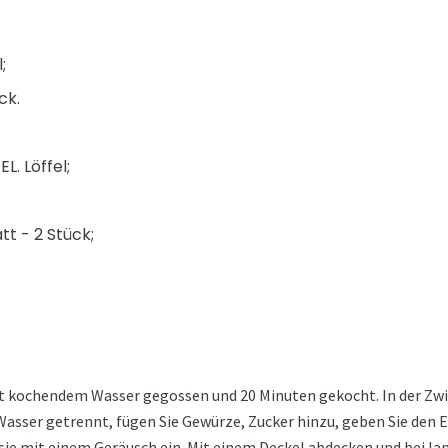
;
ck.
EL. Löffel;
tt - 2 Stück;
it kochendem Wasser gegossen und 20 Minuten gekocht. In der Zwi
Wasser getrennt, fügen Sie Gewürze, Zucker hinzu, geben Sie den Es
 sie mit einem Geräusch ein. Mit einem Deckel abdecken und bei 