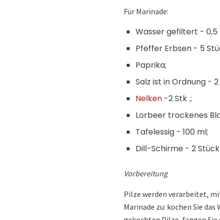
Für Marinade:
Wasser gefiltert - 0,5 l
Pfeffer Erbsen - 5 Stü
Paprika;
Salz ist in Ordnung - 2 
Nelken
-2 Stk .;
Lorbeer trockenes Bla
Tafelessig - 100 ml;
Dill-Schirme - 2 Stück
Vorbereitung
Pilze werden verarbeitet, m
Marinade zu: kochen Sie das 
gekochten Pilze, fangen Sie