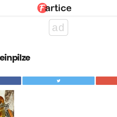
ad
einpilze