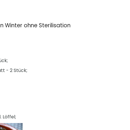
en Winter ohne Sterilisation
ück;
tt - 2 Stück;
 Löffel;