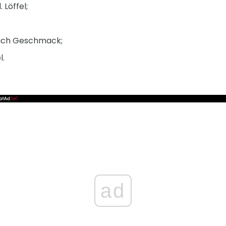
 Löffel;
ach Geschmack;
l.
ad