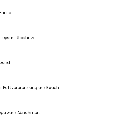
 Hause
 Leysan Utiasheva
fband
r Fettverbrennung am Bauch
 Yoga zum Abnehmen