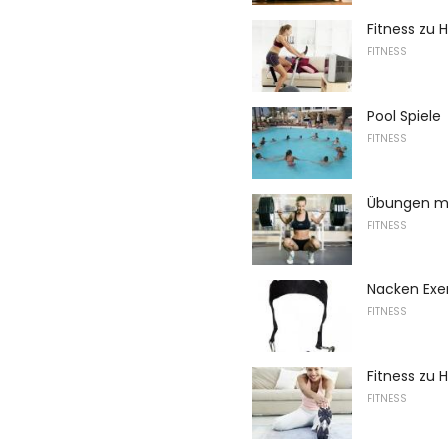
Fitness zu 
FITNESS
Pool Spiele
FITNESS
Übungen mi
FITNESS
Nacken Exer
FITNESS
Fitness zu
FITNESS