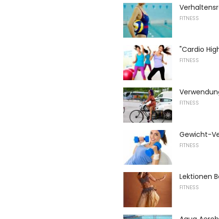
Verhaltensr
FITNESS
"Cardio Hig
FITNESS
Verwendung 
FITNESS
Gewicht-Ve
FITNESS
Lektionen 
FITNESS
Aqua Aerobi