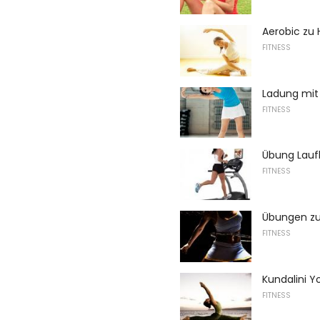
Aerobic zu
FITNESS
Ladung mit
FITNESS
Übung Lau
FITNESS
Übungen zu
FITNESS
Kundalini
FITNESS