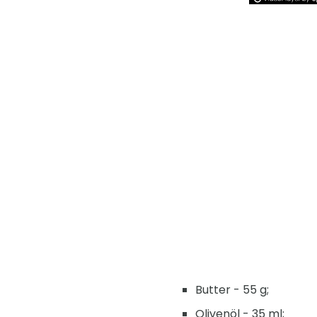
Butter - 55 g;
Olivenöl - 35 ml;