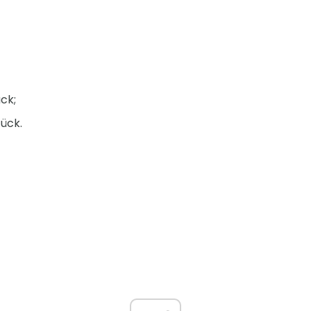
ck;
ück.