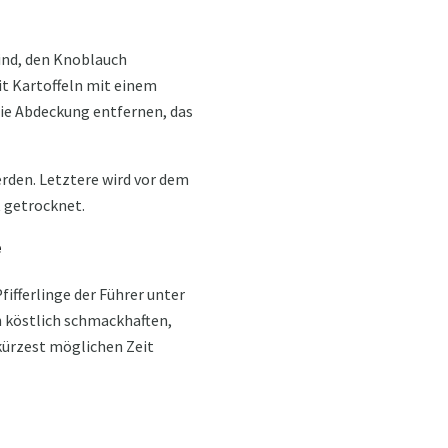
sind, den Knoblauch
it Kartoffeln mit einem
 die Abdeckung entfernen, das
rden. Letztere wird vor dem
 getrocknet.
e
fifferlinge der Führer unter
en köstlich schmackhaften,
 kürzest möglichen Zeit