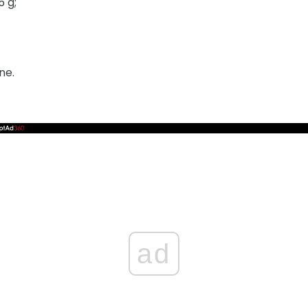
5 g;
ne.
ad