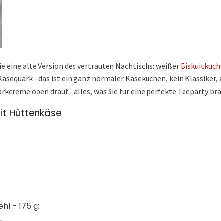
e eine alte Version des vertrauten Nachtischs: weißer
Biskuitkuc
Käsequark - das ist ein ganz normaler Käsekuchen, kein Klassiker, 
rkcreme oben drauf - alles, was Sie für eine perfekte Teeparty br
it Hüttenkäse
l - 175 g;