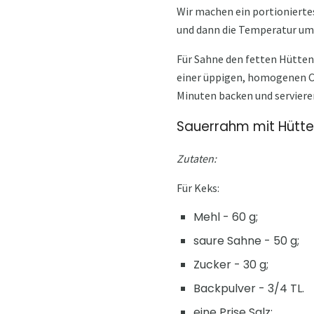
Wir machen ein portioniertes
und dann die Temperatur um
Für Sahne den fetten Hüttenk
einer üppigen, homogenen Cr
Minuten backen und serviere
Sauerrahm mit Hütt
Zutaten:
Für Keks:
Mehl - 60 g;
saure Sahne - 50 g;
Zucker - 30 g;
Backpulver - 3/4 TL.
eine Prise Salz;