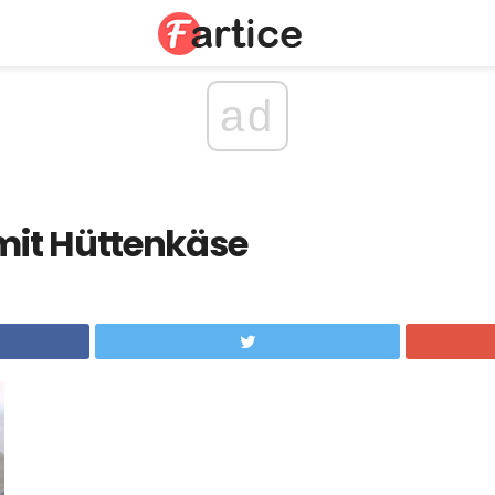
ad
it Hüttenkäse