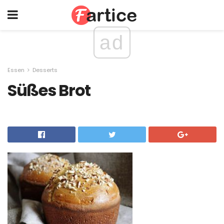
ad
Essen
Desserts
Süßes Brot