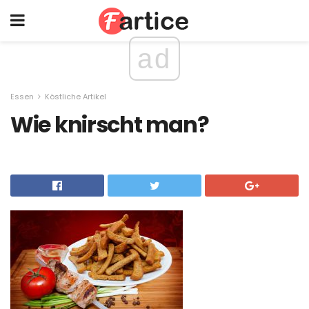
ad
Essen
Köstliche Artikel
Wie knirscht man?