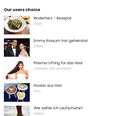
Our users choice
Rinderherz - Rezepte
ESSEN
Emmy Rossum hat geheiratet
STERNE
Plasma-Lifting für das Haar
SCHÖNHEIT UND GESUNDHEIT
Hocker aus Holz
HAUS
Wie wähle ich Laufschuhe?
FITNESS