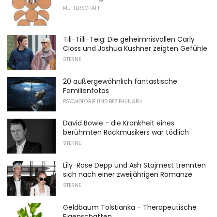
MUTTERSCHAFT
Tili-Tilli-Teig: Die geheimnisvollen Carly
Closs und Joshua Kushner zeigten Gefühle
STERNE
20 außergewöhnlich fantastische
Familienfotos
PSYCHOLOGIE UND BEZIEHUNGEN
David Bowie - die Krankheit eines
berühmten Rockmusikers war tödlich
STERNE
Lily-Rose Depp und Ash Stajmest trennten
sich nach einer zweijährigen Romanze
STERNE
Geldbaum Tolstianka - Therapeutische
Eigenschaften